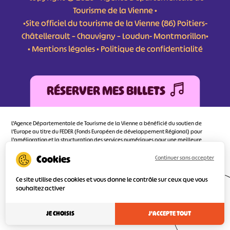
Tourisme de la Vienne •
•Site officiel du tourisme de la Vienne (86) Poitiers-
Châtellerault – Chauvigny – Loudun- Montmorillon•
•
Mentions légales
•
Politique de confidentialité
RÉSERVER MES BILLETS
L'Agence Départementale de Tourisme de la Vienne a bénéficié du soutien de
l’Europe au titre du FEDER (Fonds Européen de développement Régional) pour
l’amélioration et la structuration des services numériques pour une meilleure
attractivité de la destination tourisme de la Vienne dont l’objectif principal est
d’orienter au mieux le visiteur.
Continuer sans accepter
Ce site utilise des cookies et vous donne le contrôle sur ceux que vous
souhaitez activer
Réalisé
par l'agence
JE CHOISIS
J'ACCEPTE TOUT