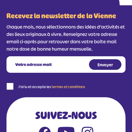
#
#
#
#
Recevez la newsletter de la Vienne
#
#
Chaque mois, nous sélectionnons des idées d'activités et
#
des lieux originaux à vivre. Renseignez votre adresse
email ci-après pour retrouver dans votre boîte mail
notre dose de bonne humeur mensuelle.
J'ai lu et accepte les
termes et conditions
SUIVEZ-NOUS