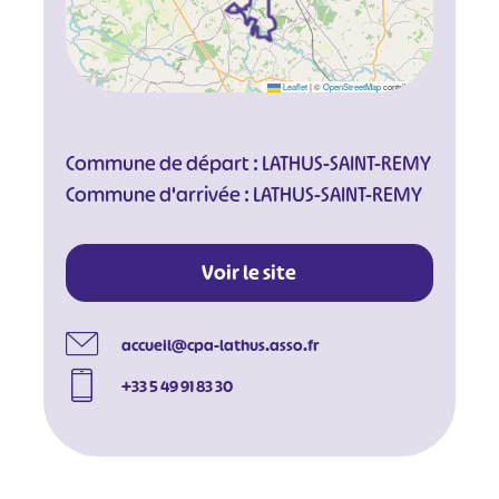
Leaflet
|
©
OpenStreetMap
contributors
Commune de départ : LATHUS-SAINT-REMY
Commune d'arrivée : LATHUS-SAINT-REMY
Voir le site
accueil@cpa-lathus.asso.fr
#
#
#
#
+33 5 49 91 83 30
#
#
#