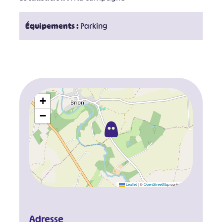
Équipements :
Parking
+
−
Leaflet
|
©
OpenStreetMap
contributors
Adresse