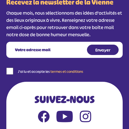
Recevez la newsletter de la Vienne
#
#
#
#
#
#
Chaque mois, nous sélectionnons des idées d'activités et
#
des lieux originaux à vivre. Renseignez votre adresse
email ci-après pour retrouver dans votre boîte mail
notre dose de bonne humeur mensuelle.
J'ai lu et accepte les
termes et conditions
SUIVEZ-NOUS