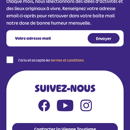
Chaque mois, nous sélectionnons des idées d'activités et
des lieux originaux à vivre. Renseignez votre adresse
email ci-après pour retrouver dans votre boîte mail
notre dose de bonne humeur mensuelle.
#
#
#
#
J'ai lu et accepte les
termes et conditions
#
#
#
SUIVEZ-NOUS
Contacter la Vienne Tourisme