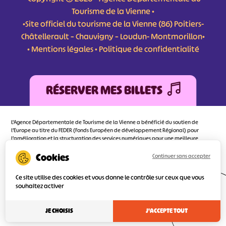
Tourisme de la Vienne •
•Site officiel du tourisme de la Vienne (86) Poitiers-
Châtellerault – Chauvigny – Loudun- Montmorillon•
•
Mentions légales
•
Politique de confidentialité
RÉSERVER MES BILLETS
L'Agence Départementale de Tourisme de la Vienne a bénéficié du soutien de
l’Europe au titre du FEDER (Fonds Européen de développement Régional) pour
l’amélioration et la structuration des services numériques pour une meilleure
attractivité de la destination tourisme de la Vienne dont l’objectif principal est
d’orienter au mieux le visiteur.
Continuer sans accepter
Ce site utilise des cookies et vous donne le contrôle sur ceux que vous
souhaitez activer
Réalisé
par l'agence
JE CHOISIS
J'ACCEPTE TOUT