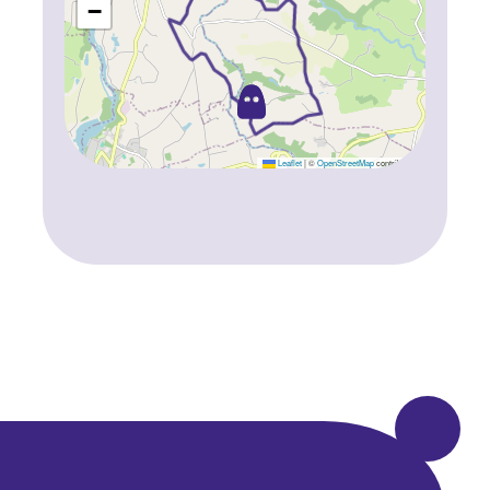
−
Leaflet
|
©
OpenStreetMap
contributors