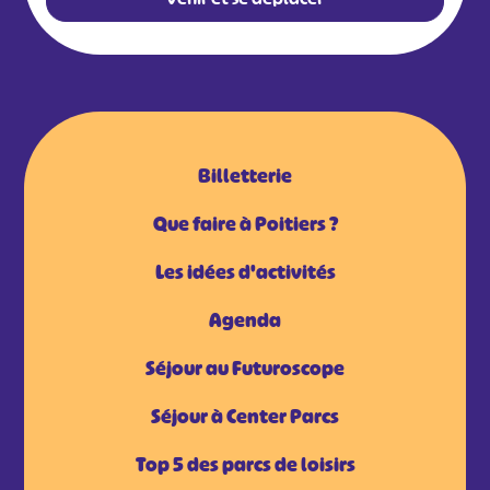
Billetterie
Que faire à Poitiers ?
Les idées d'activités
Agenda
Séjour au Futuroscope
Séjour à Center Parcs
Top 5 des parcs de loisirs