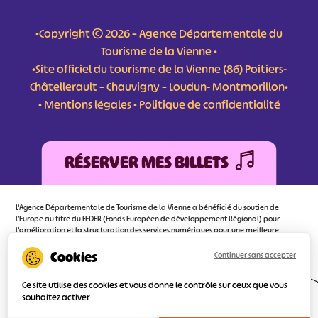
•Copyright © 2026 – Agence Départementale du
Tourisme de la Vienne •
•Site officiel du tourisme de la Vienne (86) Poitiers-
Châtellerault – Chauvigny – Loudun- Montmorillon•
•
Mentions légales
•
Politique de confidentialité
RÉSERVER MES BILLETS
L'Agence Départementale de Tourisme de la Vienne a bénéficié du soutien de
l’Europe au titre du FEDER (Fonds Européen de développement Régional) pour
l’amélioration et la structuration des services numériques pour une meilleure
attractivité de la destination tourisme de la Vienne dont l’objectif principal est
d’orienter au mieux le visiteur.
Continuer sans accepter
Ce site utilise des cookies et vous donne le contrôle sur ceux que vous
souhaitez activer
Réalisé
par l'agence