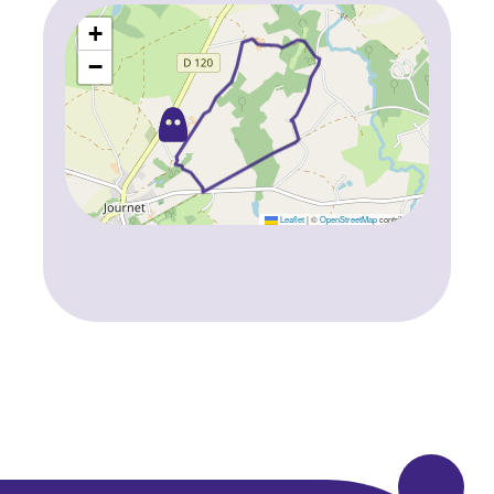
+
−
Leaflet
|
©
OpenStreetMap
contributors