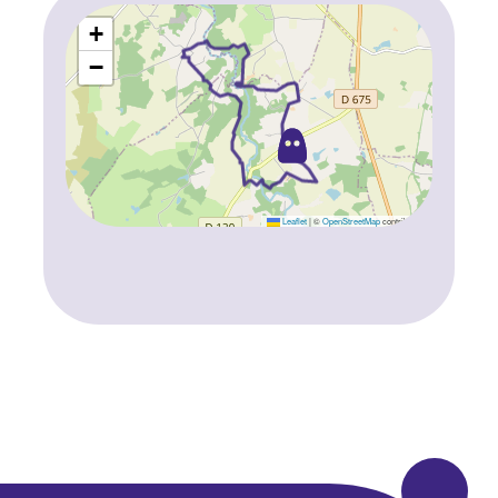
+
−
Leaflet
|
©
OpenStreetMap
contributors