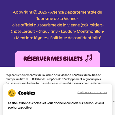
•Copyright © 2026 – Agence Départementale du
Tourisme de la Vienne •
•Site officiel du tourisme de la Vienne (86) Poitiers-
Châtellerault – Chauvigny – Loudun- Montmorillon•
•
Mentions légales
•
Politique de confidentialité
RÉSERVER MES BILLETS
L'Agence Départementale de Tourisme de la Vienne a bénéficié du soutien de
l’Europe au titre du FEDER (Fonds Européen de développement Régional) pour
l’amélioration et la structuration des services numériques pour une meilleure
attractivité de la destination tourisme de la Vienne dont l’objectif principal est
d’orienter au mieux le visiteur.
Continuer sans accepter
Ce site utilise des cookies et vous donne le contrôle sur ceux que vous
souhaitez activer
Réalisé
par l'agence