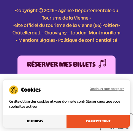
•Copyright © 2026 – Agence Départementale du
Tourisme de la Vienne •
•Site officiel du tourisme de la Vienne (86) Poitiers-
Châtellerault – Chauvigny – Loudun- Montmorillon•
•
Mentions légales
•
Politique de confidentialité
RÉSERVER MES BILLETS
L'Agence Départementale de Tourisme de la Vienne a bénéficié du soutien de
l’Europe au titre du FEDER (Fonds Européen de développement Régional) pour
Continuer sans accepter
l’amélioration et la structuration des services numériques pour une meilleure
attractivité de la destination tourisme de la Vienne dont l’objectif principal est
Ce site utilise des cookies et vous donne le contrôle sur ceux que vous
d’orienter au mieux le visiteur.
souhaitez activer
JE CHOISIS
J'ACCEPTE TOUT
Réalisé
par l'agence