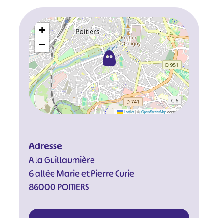
+
−
Leaflet
|
©
OpenStreetMap
contributors
Adresse
A la Guillaumière
6 allée Marie et Pierre Curie
86000 POITIERS