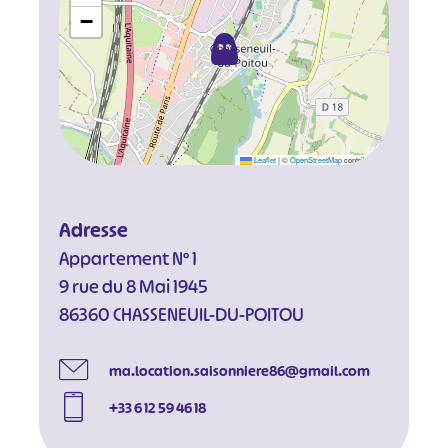
−
Leaflet
|
©
OpenStreetMap
contributors
Adresse
Appartement N° 1
9 rue du 8 Mai 1945
86360 CHASSENEUIL-DU-POITOU
ma.location.saisonniere86@gmail.com
+33 6 12 59 46 18