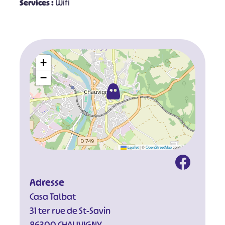
Services :
Wifi
+
−
Leaflet
|
©
OpenStreetMap
contributors
Adresse
Casa Talbat
31 ter rue de St-Savin