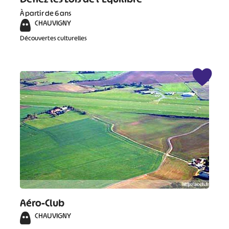
À partir de 6 ans
CHAUVIGNY
#
#
#
#
Découvertes culturelles
#
#
#
Aéro-Club
CHAUVIGNY