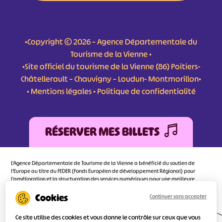
•Copyright © 2026 – Agence Départementale du
Tourisme de la Vienne •
•Site officiel du tourisme de la Vienne (86) Poitiers-
Châtellerault – Chauvigny – Loudun- Montmorillon•
•
Mentions légales
•
Politique de confidentialité
RÉSERVER MES BILLETS
L'Agence Départementale de Tourisme de la Vienne a bénéficié du soutien de
l’Europe au titre du FEDER (Fonds Européen de développement Régional) pour
l’amélioration et la structuration des services numériques pour une meilleure
attractivité de la destination tourisme de la Vienne dont l’objectif principal est
d’orienter au mieux le visiteur.
Continuer sans accepter
Ce site utilise des cookies et vous donne le contrôle sur ceux que vous