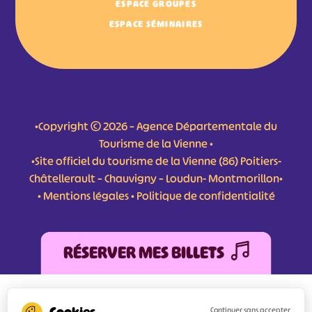
ESPACE GROUPES
ESPACE SÉMINAIRES
•Copyright © 2026 – Agence Départementale du
Tourisme de la Vienne •
•Site officiel du tourisme de la Vienne (86) Poitiers-
Châtellerault – Chauvigny – Loudun- Montmorillon•
•
Mentions légales
•
Politique de confidentialité
RÉSERVER MES BILLETS
L'Agence Départementale de Tourisme de la Vienne a bénéficié du soutien de
l’Europe au titre du FEDER (Fonds Européen de développement Régional) pour
Continuer sans accepter