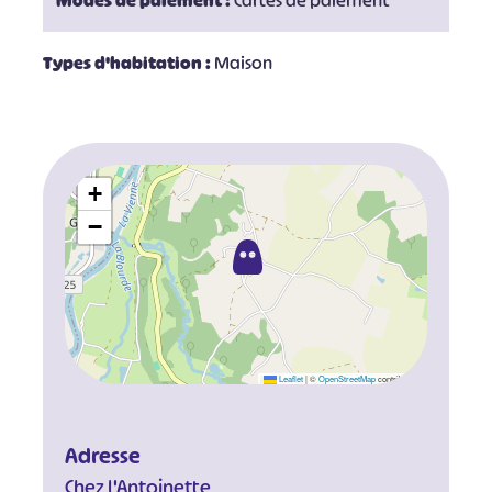
Modes de paiement :
Cartes de paiement
Types d'habitation :
Maison
+
−
Leaflet
|
©
OpenStreetMap
contributors
Adresse
Chez l'Antoinette