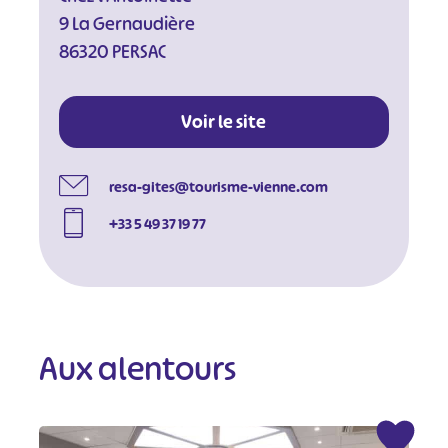
9 La Gernaudière
86320 PERSAC
Voir le site
resa-gites@tourisme-vienne.com
+33 5 49 37 19 77
Aux alentours