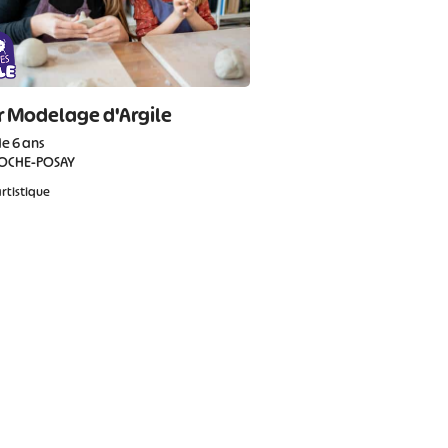
r Modelage d'Argile
de 6 ans
ROCHE-POSAY
rtistique