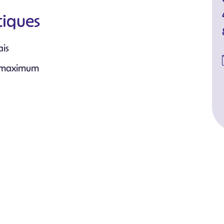
tiques
ais
s maximum