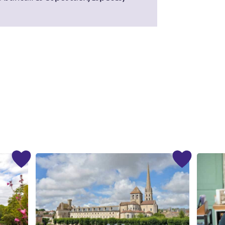
#
#
#
#
#
#