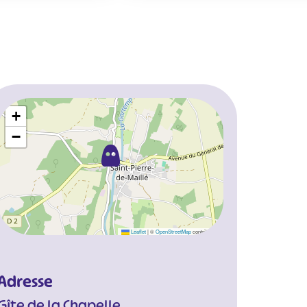
+
−
Leaflet
|
©
OpenStreetMap
contributors
Adresse
Gîte de la Chapelle