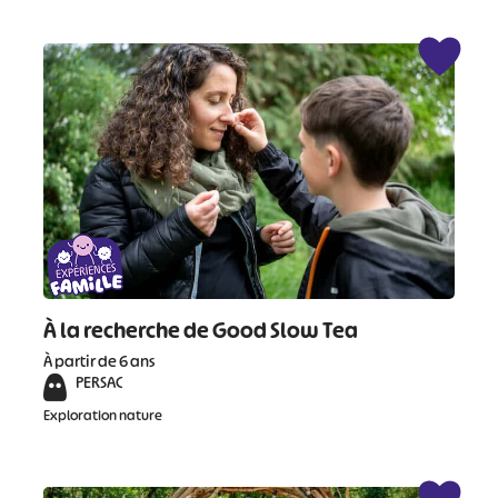
#
#
#
#
#
#
#
À la recherche de Good Slow Tea
À partir de 6 ans
PERSAC
Exploration nature