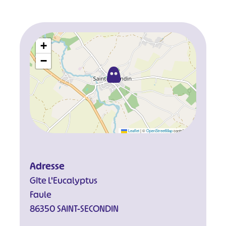
+
−
Leaflet
|
©
OpenStreetMap
contributors
Adresse
Gîte L'Eucalyptus
Faule
86350 SAINT-SECONDIN