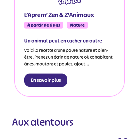
L’Aprem’ Zen & Z’Animaux
À partir de 6 ans
Nature
Un animal peut en cacher un autre
Voici la recette d'une pause nature et bien-
être. Prenez un écrin de nature où cohabitent
ânes, moutons et poules, ajout...
En savoir plus
#
#
#
#
#
#
#
Aux alentours