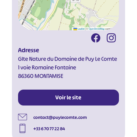
Leaflet
|
©
OpenStreetMap
contributors
Adresse
Gîte Nature du Domaine de Puy Le Comte
1 voie Romaine Fontaine
86360 MONTAMISE
Voir le site
contact@puylecomte.com
+33 6 70 77 22 84