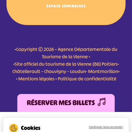
ESPACE SÉMINAIRES
•Copyright © 2026 – Agence Départementale du
Tourisme de la Vienne •
•Site officiel du tourisme de la Vienne (86) Poitiers-
Châtellerault – Chauvigny – Loudun- Montmorillon•
•
Mentions légales
•
Politique de confidentialité
RÉSERVER MES BILLETS
L'Agence Départementale de Tourisme de la Vienne a bénéficié du soutien de
l’Europe au titre du FEDER (Fonds Européen de développement Régional) pour
Continuer sans accepter
l’amélioration et la structuration des services numériques pour une meilleure