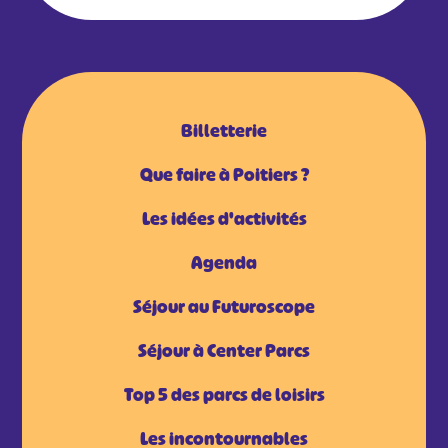
Billetterie
Que faire à Poitiers ?
Les idées d'activités
Agenda
Séjour au Futuroscope
Séjour à Center Parcs
Top 5 des parcs de loisirs
Les incontournables