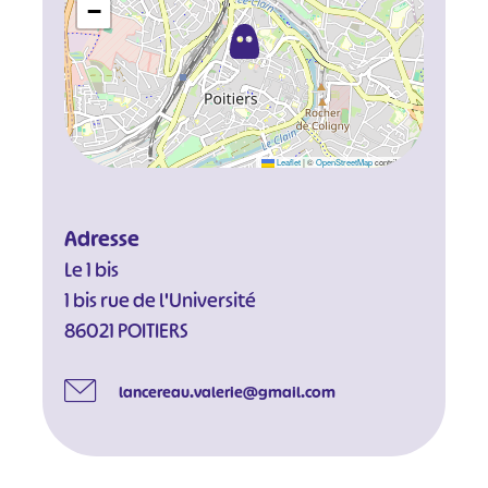
−
Leaflet
|
©
OpenStreetMap
contributors
Adresse
Le 1 bis
1 bis rue de l'Université
86021 POITIERS
lancereau.valerie@gmail.com