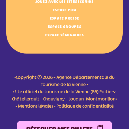
JOUEZ AVEC LES SITES ICONIKS
ESPACE PRO
ESPACE PRESSE
ESPACE GROUPES
ESPACE SÉMINAIRES
•Copyright © 2026 – Agence Départementale du
Tourisme de la Vienne •
•Site officiel du tourisme de la Vienne (86) Poitiers-
Châtellerault – Chauvigny – Loudun- Montmorillon•
•
Mentions légales
•
Politique de confidentialité