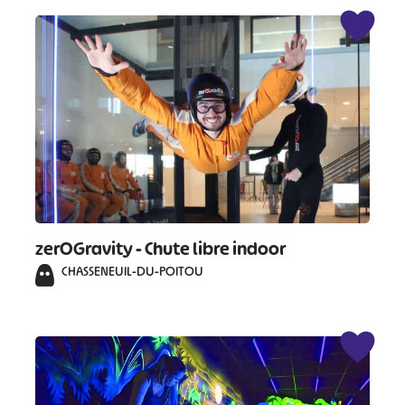
zerOGravity - Chute libre indoor
CHASSENEUIL-DU-POITOU
#
#
#
#
#
#
#