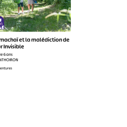
machaï et la malédiction de
r Invisible
de 6 ans
NTHOIRON
ventures