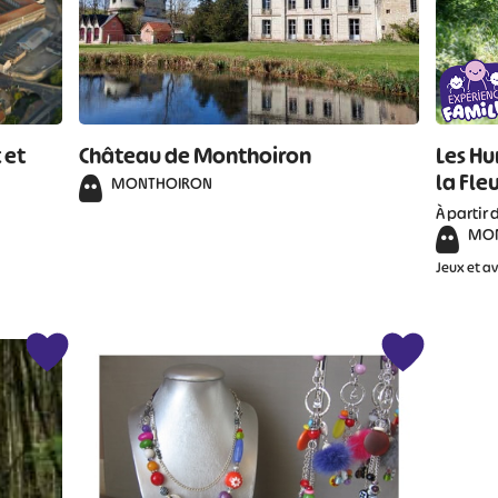
 et
Château de Monthoiron
Les Hu
la Fleu
MONTHOIRON
À partir 
MO
Jeux et a