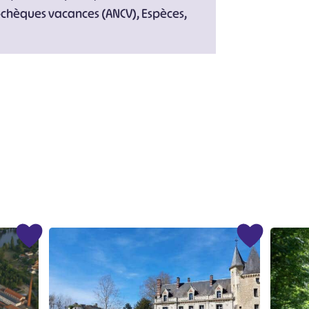
-chèques vacances (ANCV), Espèces,
#
#
#
#
#
#