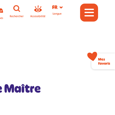
FR
Langue
Rechercher
Accessibilité
pes
Mes
favoris
e Maître