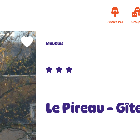
Espace Pro
Grou
Meublés
Le Pireau – Gît