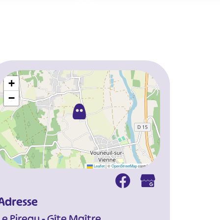
+
−
Leaflet
|
©
OpenStreetMap
contributors
Adresse
Le Pireau - Gîte Maître