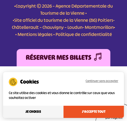
•Copyright © 2026 – Agence Départementale du
Tourisme de la Vienne •
•Site officiel du tourisme de la Vienne (86) Poitiers-
Châtellerault – Chauvigny – Loudun- Montmorillon•
•
Mentions légales
•
Politique de confidentialité
RÉSERVER MES BILLETS
L'Agence Départementale de Tourisme de la Vienne a bénéficié du soutien de
l’Europe au titre du FEDER (Fonds Européen de développement Régional) pour
Continuer sans accepter
l’amélioration et la structuration des services numériques pour une meilleure
attractivité de la destination tourisme de la Vienne dont l’objectif principal est
Ce site utilise des cookies et vous donne le contrôle sur ceux que vous
d’orienter au mieux le visiteur.
souhaitez activer
JE CHOISIS
J'ACCEPTE TOUT
Réalisé
par l'agence