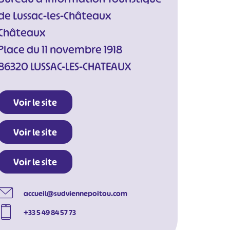
de Lussac-les-Châteaux
Châteaux
Place du 11 novembre 1918
86320 LUSSAC-LES-CHATEAUX
Voir le site
Voir le site
Voir le site
accueil@sudviennepoitou.com
+33 5 49 84 57 73