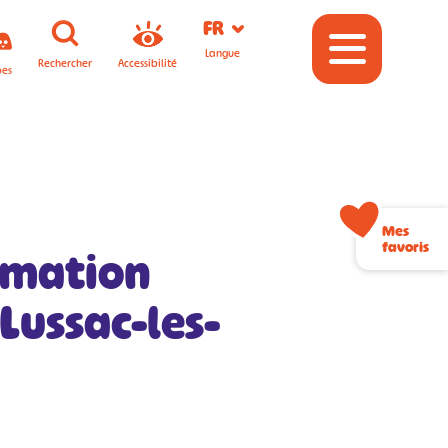
FR
Langue
Rechercher
Accessibilité
pes
Mes
favoris
rmation
Lussac-les-