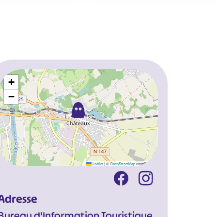
+
−
Leaflet
|
©
OpenStreetMap
contributors
Adresse
Bureau d'Information Touristique