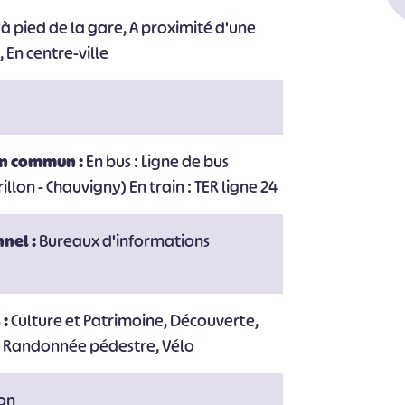
à pied de la gare, A proximité d'une
 En centre-ville
#
#
#
#
#
#
en commun :
En bus : Ligne de bus
on - Chauvigny) En train : TER ligne 24
nnel :
Bureaux d'informations
 :
Culture et Patrimoine, Découverte,
ir, Randonnée pédestre, Vélo
ion