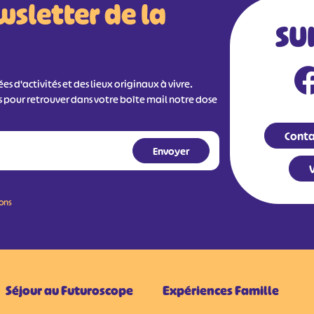
wsletter de la
SU
s d'activités et des lieux originaux à vivre.
s pour retrouver dans votre boîte mail notre dose
Conta
V
ions
Séjour au Futuroscope
Expériences Famille