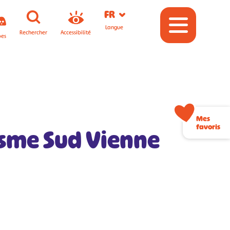
FR
Langue
Rechercher
Accessibilité
pes
Mes
favoris
isme Sud Vienne