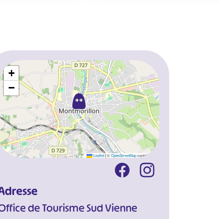
+
−
Leaflet
|
©
OpenStreetMap
contributors
Adresse
Office de Tourisme Sud Vienne