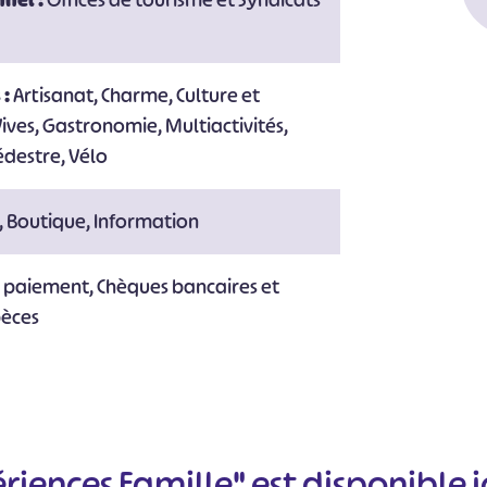
nnel :
Offices de tourisme et Syndicats
 :
Artisanat, Charme, Culture et
ves, Gastronomie, Multiactivités,
édestre, Vélo
e, Boutique, Information
e paiement, Chèques bancaires et
pèces
#
#
#
#
#
#
riences Famille" est disponible i