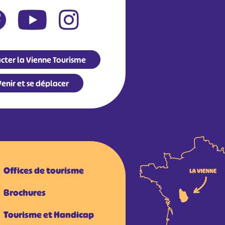
cter la Vienne Tourisme
enir et se déplacer
Offices de tourisme
Brochures
Tourisme et Handicap