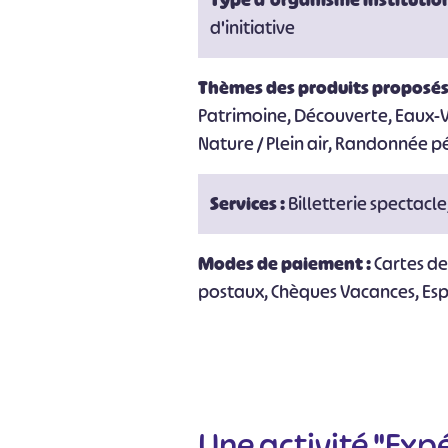
Type d'organisme institutio
d'initiative
Thèmes des produits proposés
Patrimoine, Découverte, Eaux-Vi
Nature / Plein air, Randonnée p
Services :
Billetterie spectacl
Modes de paiement :
Cartes d
postaux, Chèques Vacances, Es
#
Une activité "Expé