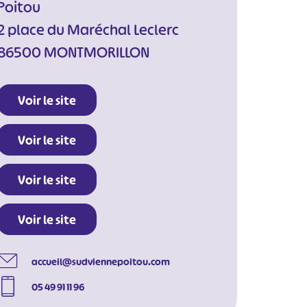
Poitou
2 place du Maréchal Leclerc
86500 MONTMORILLON
Voir le site
Voir le site
Voir le site
Voir le site
accueil@sudviennepoitou.com
05 49 91 11 96