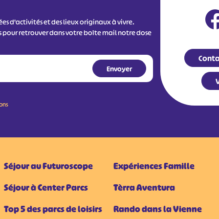
s d'activités et des lieux originaux à vivre.
s pour retrouver dans votre boîte mail notre dose
Conta
V
ions
Séjour au Futuroscope
Expériences Famille
Séjour à Center Parcs
Tèrra Aventura
Top 5 des parcs de loisirs
Rando dans la Vienne