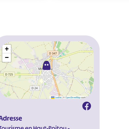
+
−
Leaflet
|
©
OpenStreetMap
contributors
Adresse
Tourisme en Haut-Poitou -