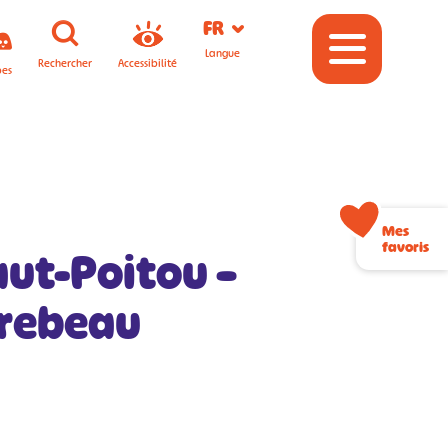
FR
Langue
Rechercher
Accessibilité
pes
Mes
favoris
aut-Poitou –
irebeau