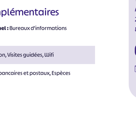
mplémentaires
el :
Bureaux d'informations
n, Visites guidées, Wifi
bancaires et postaux, Espèces
#
#
#
#
#
#