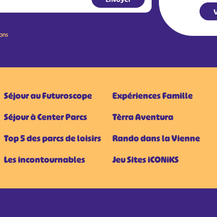
V
ions
Séjour au Futuroscope
Expériences Famille
Séjour à Center Parcs
Tèrra Aventura
Top 5 des parcs de loisirs
Rando dans la Vienne
Les incontournables
Jeu Sites iCONiKS