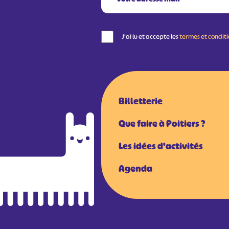
J'ai lu et accepte les
termes et condit
Billetterie
Que faire à Poitiers ?
Les idées d'activités
Agenda