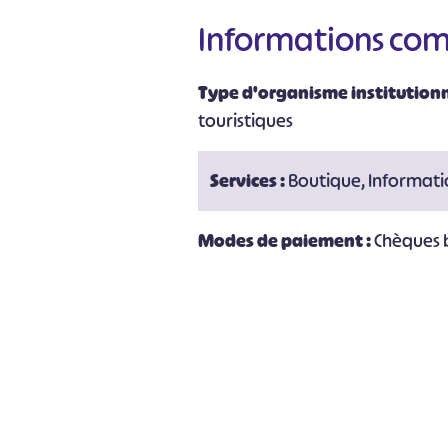
Informations co
Type d'organisme institutionn
touristiques
Services :
Boutique, Informatio
Modes de paiement :
Chèques 
#