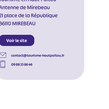
Antenne de Mirebeau
21 place de la République
86110 MIREBEAU
Voir le site
contact@tourisme-hautpoitou.fr
09 88 33 86 46