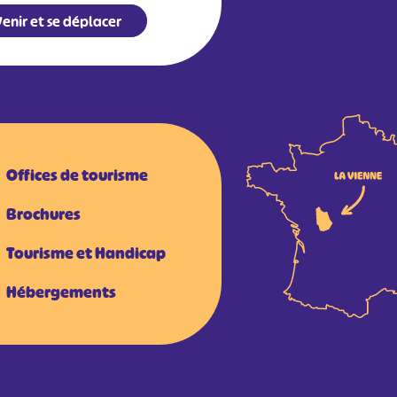
enir et se déplacer
Offices de tourisme
Brochures
Tourisme et Handicap
Hébergements