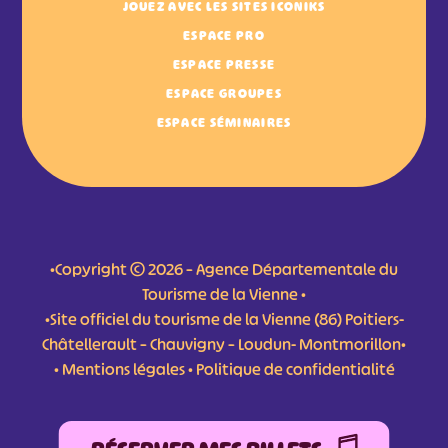
JOUEZ AVEC LES SITES ICONIKS
ESPACE PRO
ESPACE PRESSE
ESPACE GROUPES
ESPACE SÉMINAIRES
•Copyright © 2026 – Agence Départementale du
Tourisme de la Vienne •
•Site officiel du tourisme de la Vienne (86) Poitiers-
Châtellerault – Chauvigny – Loudun- Montmorillon•
•
Mentions légales
•
Politique de confidentialité