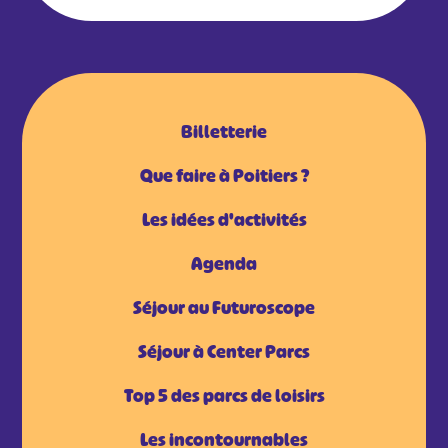
Billetterie
Que faire à Poitiers ?
Les idées d'activités
Agenda
Séjour au Futuroscope
Séjour à Center Parcs
Top 5 des parcs de loisirs
Les incontournables