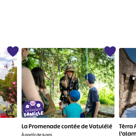
#
#
#
#
#
#
La Promenade contée de Vatulélé
Tèrra 
l’alar
À partir de 4 ans