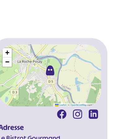
+
−
Leaflet
|
©
OpenStreetMap
contributors
Adresse
Le Bistrot Gourmand