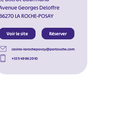
Avenue Georges Deloffre
86270 LA ROCHE-POSAY
Voir le site
Réserver
casino-larocheposay@partouche.com
+33 5 49 86 20 10