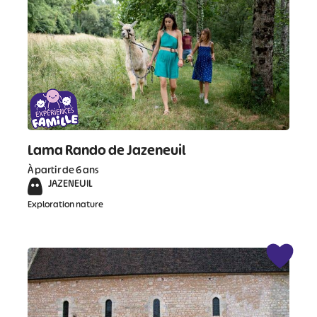
#
#
#
#
#
#
#
Lama Rando de Jazeneuil
À partir de 6 ans
JAZENEUIL
Exploration nature