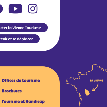
cter la Vienne Tourisme
enir et se déplacer
Offices de tourisme
Brochures
Tourisme et Handicap