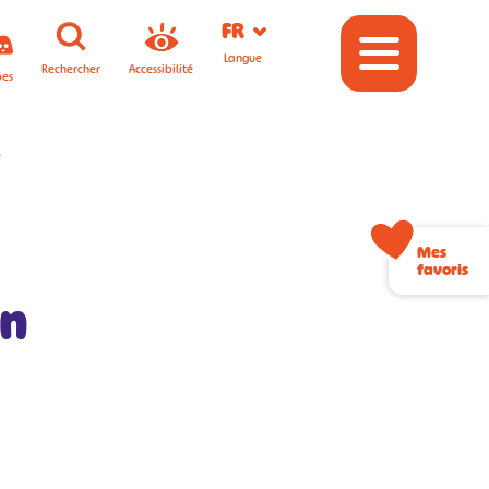
FR
Langue
Rechercher
Accessibilité
pes
l
Mes
favoris
on