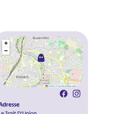
+
−
Leaflet
|
©
OpenStreetMap
contributors
Adresse
Le Trait D'Union