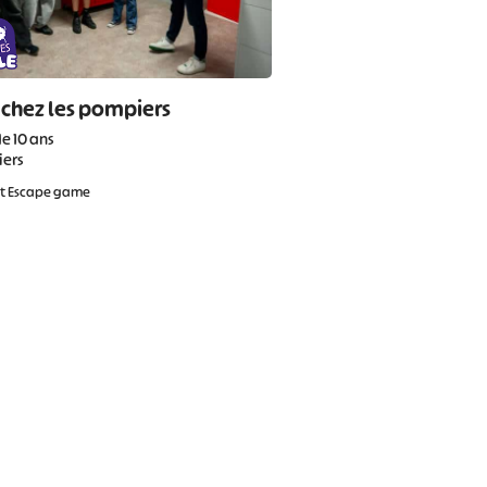
 chez les pompiers
de 10 ans
iers
et Escape game