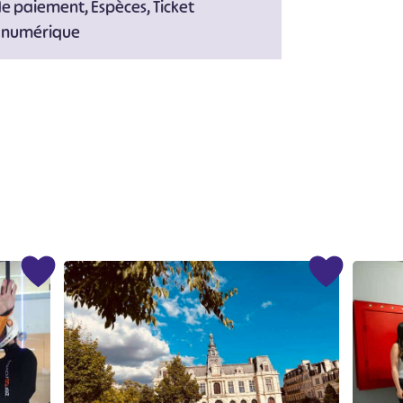
de paiement, Espèces, Ticket
t numérique
#
#
#
#
#
#