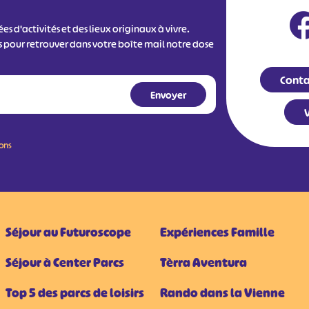
s d'activités et des lieux originaux à vivre.
s pour retrouver dans votre boîte mail notre dose
Conta
V
ions
Séjour au Futuroscope
Expériences Famille
Séjour à Center Parcs
Tèrra Aventura
Top 5 des parcs de loisirs
Rando dans la Vienne