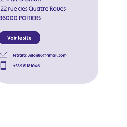
122 rue des Quatre Roues
86000 POITIERS
Voir le site
letraitdunion86@gmail.com
+33 9 81 18 10 46