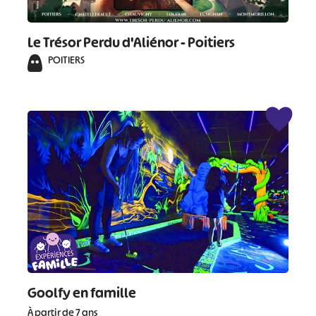
Le Trésor Perdu d'Aliénor - Poitiers
POITIERS
#
#
#
#
#
#
#
Goolfy en famille
À partir de 7 ans