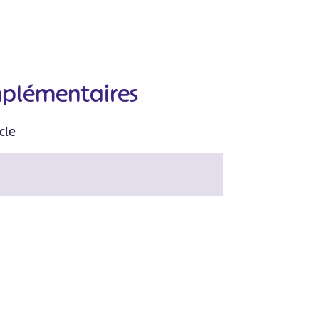
mplémentaires
cle
#
#
#
#
#
#