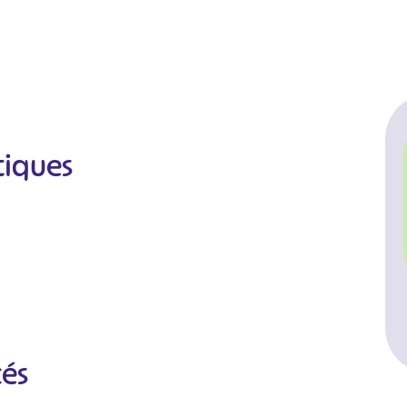
tiques
cés