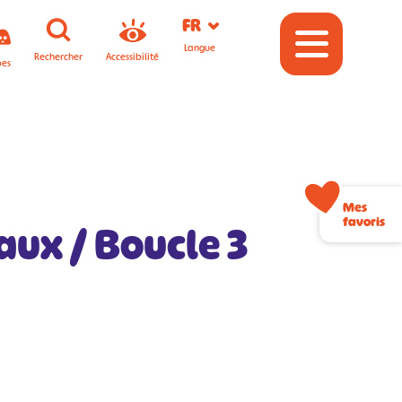
FR
Langue
Rechercher
Accessibilité
pes
Mes
favoris
aux / Boucle 3