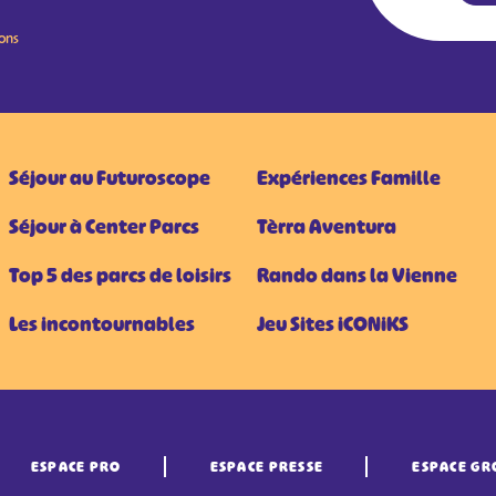
ions
Séjour au Futuroscope
Expériences Famille
Séjour à Center Parcs
Tèrra Aventura
Top 5 des parcs de loisirs
Rando dans la Vienne
Les incontournables
Jeu Sites iCONiKS
ESPACE PRO
ESPACE PRESSE
ESPACE GR