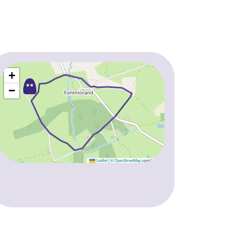
+
−
Leaflet
|
©
OpenStreetMap
contributors