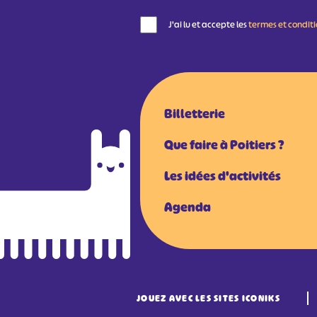
J'ai lu et accepte les
termes et condit
Billetterie
Que faire à Poitiers ?
Les idées d'activités
Agenda
JOUEZ AVEC LES SITES ICONIKS