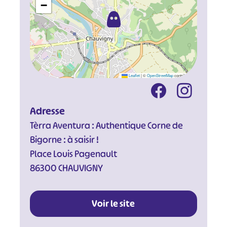
−
Leaflet
|
©
OpenStreetMap
contributors
#
#
#
#
Adresse
#
#
Tèrra Aventura : Authentique Corne de
#
Bigorne : à saisir !
Place Louis Pagenault
86300 CHAUVIGNY
Voir le site