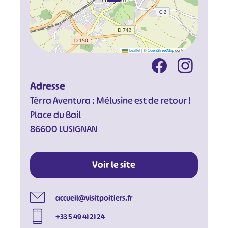
Leaflet
|
©
OpenStreetMap
contributors
#
#
#
#
Adresse
#
#
Tèrra Aventura : Mélusine est de retour !
#
Place du Bail
86600 LUSIGNAN
Voir le site
accueil@visitpoitiers.fr
+33 5 49 41 21 24