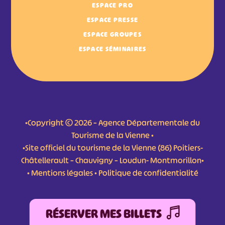
ESPACE PRO
ESPACE PRESSE
ESPACE GROUPES
ESPACE SÉMINAIRES
•Copyright © 2026 – Agence Départementale du
Tourisme de la Vienne •
•Site officiel du tourisme de la Vienne (86) Poitiers-
Châtellerault – Chauvigny – Loudun- Montmorillon•
•
Mentions légales
•
Politique de confidentialité
RÉSERVER MES BILLETS