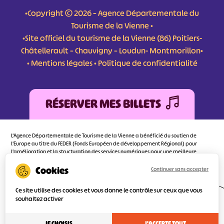
•Copyright © 2026 – Agence Départementale du
Tourisme de la Vienne •
•Site officiel du tourisme de la Vienne (86) Poitiers-
Châtellerault – Chauvigny – Loudun- Montmorillon•
•
Mentions légales
•
Politique de confidentialité
RÉSERVER MES BILLETS
L'Agence Départementale de Tourisme de la Vienne a bénéficié du soutien de
l’Europe au titre du FEDER (Fonds Européen de développement Régional) pour
l’amélioration et la structuration des services numériques pour une meilleure
attractivité de la destination tourisme de la Vienne dont l’objectif principal est
d’orienter au mieux le visiteur.
Continuer sans accepter
Ce site utilise des cookies et vous donne le contrôle sur ceux que vous
souhaitez activer
Réalisé
par l'agence
JE CHOISIS
J'ACCEPTE TOUT