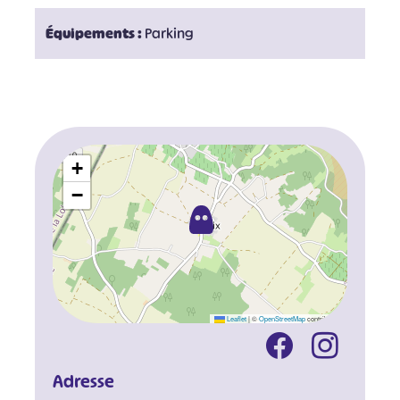
Équipements :
Parking
+
−
Leaflet
|
©
OpenStreetMap
contributors
Adresse