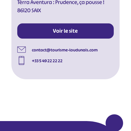
Tèrra Aventura : Prudence, ça pousse !
86120 SAIX
#
#
#
#
#
#
Voir le site
#
contact@tourisme-loudunais.com
+33 5 49 22 22 22