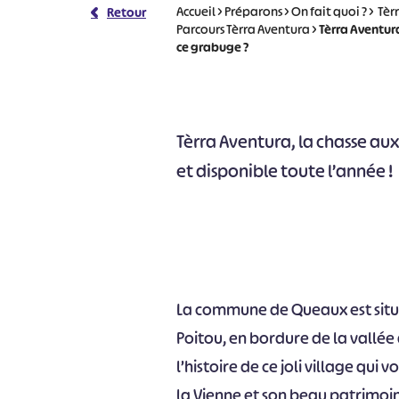
Accueil
>
Préparons
>
On fait quoi ?
>
Tèr
Retour
Parcours Tèrra Aventura
>
Tèrra Aventur
ce grabuge ?
Tèrra Aventura, la chasse aux 
et disponible toute l’année !
La commune de Queaux est situé
Poitou, en bordure de la vallée
l’histoire de ce joli village qu
la Vienne et son beau patrimoi