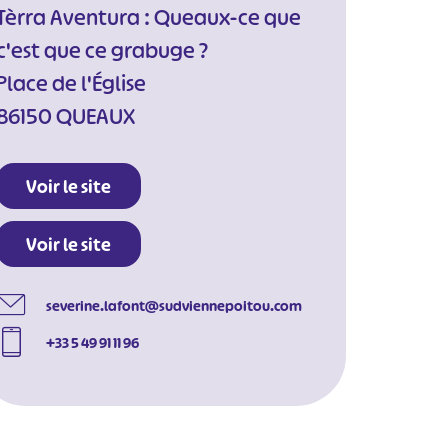
Tèrra Aventura : Queaux-ce que
c'est que ce grabuge ?
Place de l'Église
86150 QUEAUX
Voir le site
Voir le site
severine.lafont@sudviennepoitou.com
+33 5 49 91 11 96