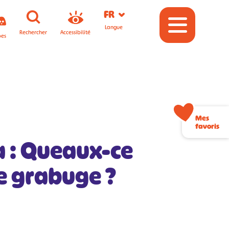
FR
Langue
Rechercher
Accessibilité
pes
Mes
favoris
a : Queaux-ce
ce grabuge ?