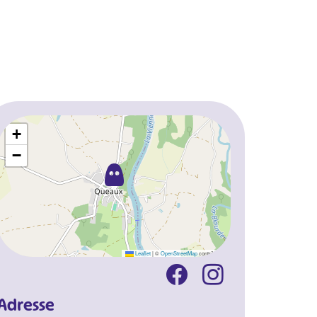
+
−
Leaflet
|
©
OpenStreetMap
contributors
Adresse