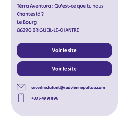
Tèrra Aventura : Qu'est-ce que tu nous
Chantes là ?
Le Bourg
86290 BRIGUEIL-LE-CHANTRE
#
#
#
#
#
#
#
Voir le site
Voir le site
severine.lafont@sudviennepoitou.com
+33 5 49 91 11 96