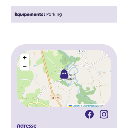
Équipements :
Parking
+
−
Leaflet
|
©
OpenStreetMap
contributors
Adresse