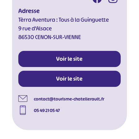
Adresse
Tèrra Aventura : Tous à la Guinguette
9 rue d'Alsace
#
#
#
#
86530 CENON-SUR-VIENNE
#
#
#
Voir le site
Voir le site
contact@tourisme-chatellerault.fr
05 49 21 05 47