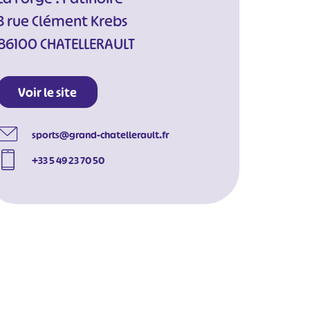
3 rue Clément Krebs
86100 CHATELLERAULT
Voir le site
sports@grand-chatellerault.fr
+33 5 49 23 70 50