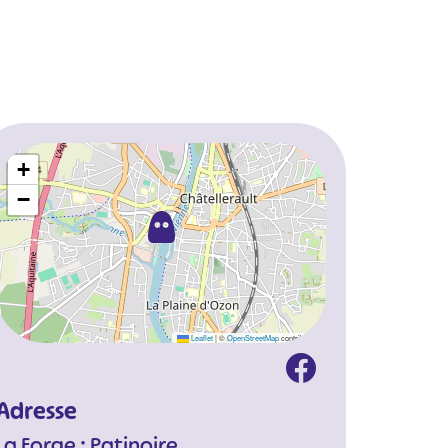
+
−
Leaflet
|
©
OpenStreetMap
contributors
Adresse
La Forge : Patinoire