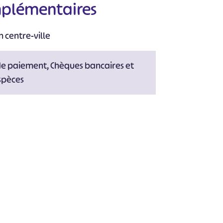
mplémentaires
n centre-ville
de paiement, Chèques bancaires et
spèces