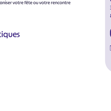
ganiser votre fête ou votre rencontre
tiques
#
#
#
#
#
#