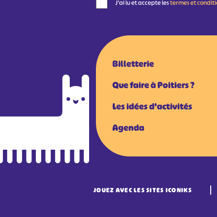
J'ai lu et accepte les
termes et condit
Billetterie
Que faire à Poitiers ?
Les idées d'activités
Agenda
JOUEZ AVEC LES SITES ICONIKS