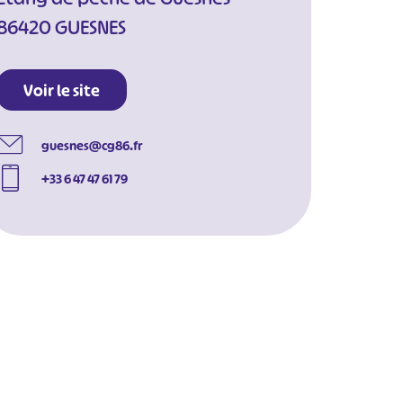
86420 GUESNES
Voir le site
guesnes@cg86.fr
+33 6 47 47 61 79