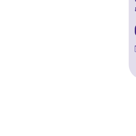
#
#
#
#
#
#