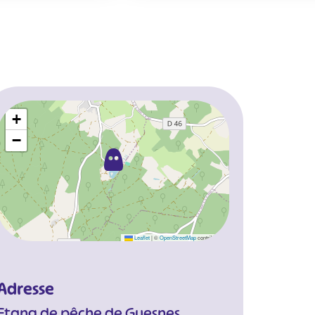
+
−
Leaflet
|
©
OpenStreetMap
contributors
Adresse
Etang de pêche de Guesnes