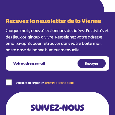
#
#
#
#
#
#
Recevez la newsletter de la Vienne
#
Chaque mois, nous sélectionnons des idées d'activités et
des lieux originaux à vivre. Renseignez votre adresse
email ci-après pour retrouver dans votre boîte mail
notre dose de bonne humeur mensuelle.
J'ai lu et accepte les
termes et conditions
SUIVEZ-NOUS