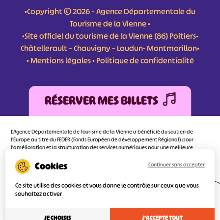
•Copyright © 2026 – Agence Départementale du
Tourisme de la Vienne •
•Site officiel du tourisme de la Vienne (86) Poitiers-
Châtellerault – Chauvigny – Loudun- Montmorillon•
•
Mentions légales
•
Politique de confidentialité
RÉSERVER MES BILLETS
L'Agence Départementale de Tourisme de la Vienne a bénéficié du soutien de
l’Europe au titre du FEDER (Fonds Européen de développement Régional) pour
l’amélioration et la structuration des services numériques pour une meilleure
attractivité de la destination tourisme de la Vienne dont l’objectif principal est
d’orienter au mieux le visiteur.
Continuer sans accepter
Ce site utilise des cookies et vous donne le contrôle sur ceux que vous
souhaitez activer
Réalisé
par l'agence
JE CHOISIS
J'ACCEPTE TOUT