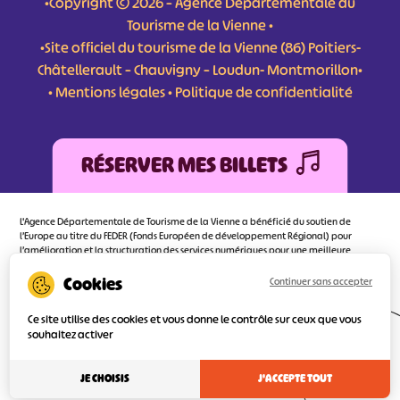
•Copyright © 2026 – Agence Départementale du
Tourisme de la Vienne •
•Site officiel du tourisme de la Vienne (86) Poitiers-
Châtellerault – Chauvigny – Loudun- Montmorillon•
•
Mentions légales
•
Politique de confidentialité
RÉSERVER MES BILLETS
L'Agence Départementale de Tourisme de la Vienne a bénéficié du soutien de
l’Europe au titre du FEDER (Fonds Européen de développement Régional) pour
l’amélioration et la structuration des services numériques pour une meilleure
attractivité de la destination tourisme de la Vienne dont l’objectif principal est
d’orienter au mieux le visiteur.
Continuer sans accepter
Ce site utilise des cookies et vous donne le contrôle sur ceux que vous
souhaitez activer
Réalisé
par l'agence
JE CHOISIS
J'ACCEPTE TOUT