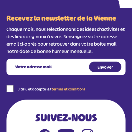
#
#
#
#
Recevez la newsletter de la Vienne
#
#
#
Chaque mois, nous sélectionnons des idées d'activités et
des lieux originaux à vivre. Renseignez votre adresse
email ci-après pour retrouver dans votre boîte mail
notre dose de bonne humeur mensuelle.
J'ai lu et accepte les
termes et conditions
SUIVEZ-NOUS