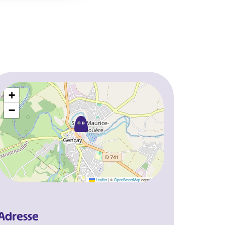
+
−
Leaflet
|
©
OpenStreetMap
contributors
Adresse