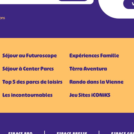
V
ions
Séjour au Futuroscope
Expériences Famille
Séjour à Center Parcs
Tèrra Aventura
Top 5 des parcs de loisirs
Rando dans la Vienne
Les incontournables
Jeu Sites iCONiKS
ESPACE PRO
ESPACE PRESSE
ESPACE GR