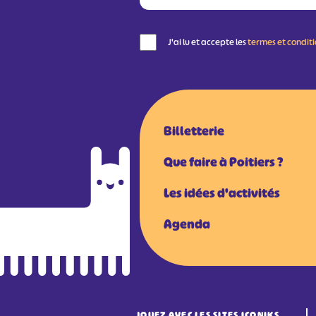
J'ai lu et accepte les
termes et condit
Billetterie
Que faire à Poitiers ?
Les idées d'activités
Agenda
JOUEZ AVEC LES SITES ICONIKS