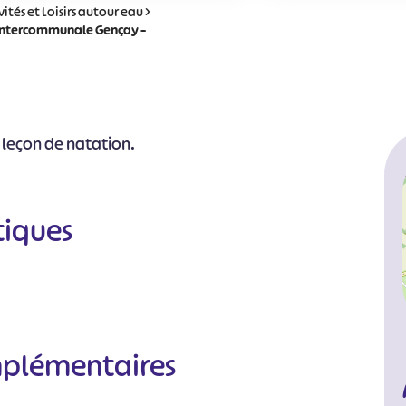
vités et Loisirs autour eau
>
 intercommunale Gençay –
leçon de natation.
tiques
mplémentaires