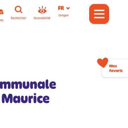
FR
Langue
Rechercher
Accessibilité
pes
Mes
favoris
communale
t Maurice