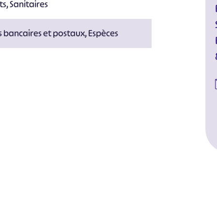
s, Sanitaires
 bancaires et postaux, Espèces
#
#
#
#
#
#