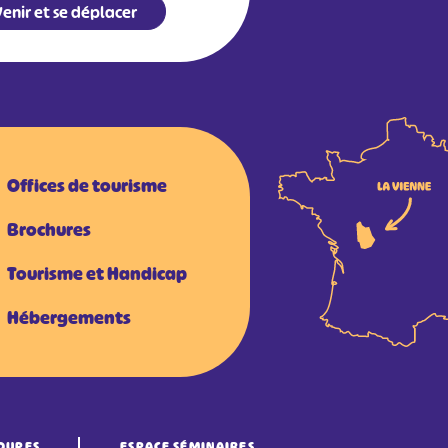
enir et se déplacer
Offices de tourisme
Brochures
Tourisme et Handicap
Hébergements
OUPES
ESPACE SÉMINAIRES