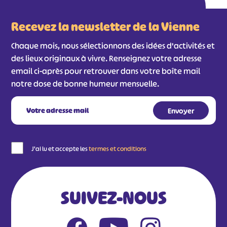
#
#
#
#
Recevez la newsletter de la Vienne
#
#
Chaque mois, nous sélectionnons des idées d'activités et
#
des lieux originaux à vivre. Renseignez votre adresse
email ci-après pour retrouver dans votre boîte mail
notre dose de bonne humeur mensuelle.
J'ai lu et accepte les
termes et conditions
SUIVEZ-NOUS