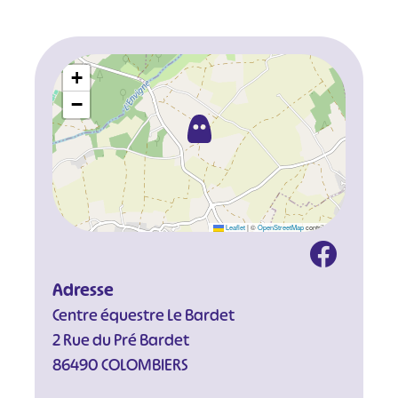
+
−
Leaflet
|
©
OpenStreetMap
contributors
Adresse
Centre équestre Le Bardet
2 Rue du Pré Bardet
86490 COLOMBIERS