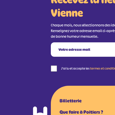
Vienne
Chaque mois, nous sélectionnons des idée
Renseignez votre adresse email ci-aprè
de bonne humeur mensuelle.
J'ai lu et accepte les
termes et condit
Billetterie
Que faire à Poitiers ?