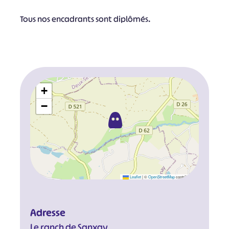
Tous nos encadrants sont diplômés.
+
−
Leaflet
|
©
OpenStreetMap
contributors
Adresse
Le ranch de Sanxay