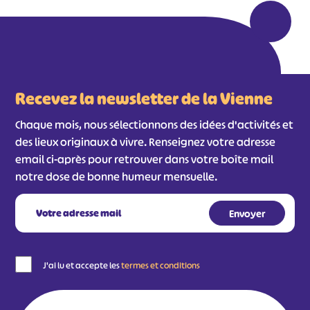
#
#
#
#
#
#
#
Recevez la newsletter de la Vienne
Chaque mois, nous sélectionnons des idées d'activités et
des lieux originaux à vivre. Renseignez votre adresse
email ci-après pour retrouver dans votre boîte mail
notre dose de bonne humeur mensuelle.
J'ai lu et accepte les
termes et conditions