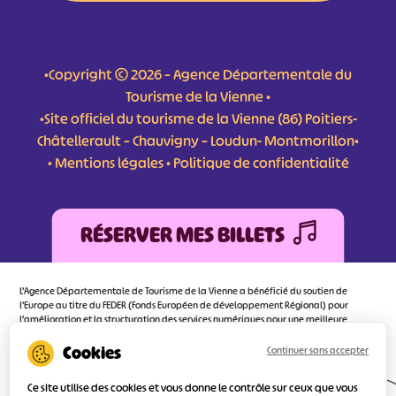
•Copyright © 2026 – Agence Départementale du
Tourisme de la Vienne •
•Site officiel du tourisme de la Vienne (86) Poitiers-
Châtellerault – Chauvigny – Loudun- Montmorillon•
•
Mentions légales
•
Politique de confidentialité
RÉSERVER MES BILLETS
L'Agence Départementale de Tourisme de la Vienne a bénéficié du soutien de
l’Europe au titre du FEDER (Fonds Européen de développement Régional) pour
l’amélioration et la structuration des services numériques pour une meilleure
attractivité de la destination tourisme de la Vienne dont l’objectif principal est
d’orienter au mieux le visiteur.
Continuer sans accepter
Ce site utilise des cookies et vous donne le contrôle sur ceux que vous