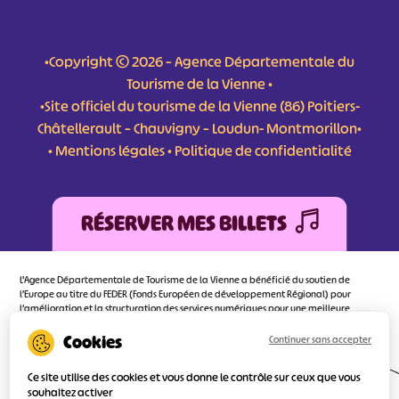
•Copyright © 2026 – Agence Départementale du
Tourisme de la Vienne •
•Site officiel du tourisme de la Vienne (86) Poitiers-
Châtellerault – Chauvigny – Loudun- Montmorillon•
•
Mentions légales
•
Politique de confidentialité
RÉSERVER MES BILLETS
L'Agence Départementale de Tourisme de la Vienne a bénéficié du soutien de
l’Europe au titre du FEDER (Fonds Européen de développement Régional) pour
l’amélioration et la structuration des services numériques pour une meilleure
attractivité de la destination tourisme de la Vienne dont l’objectif principal est
d’orienter au mieux le visiteur.
Continuer sans accepter
Ce site utilise des cookies et vous donne le contrôle sur ceux que vous
souhaitez activer