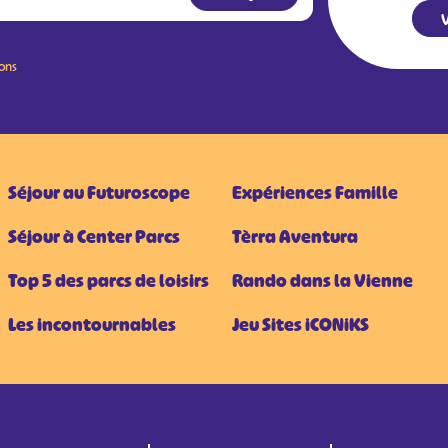
V
ions
Séjour au Futuroscope
Expériences Famille
Séjour à Center Parcs
Tèrra Aventura
Top 5 des parcs de loisirs
Rando dans la Vienne
Les incontournables
Jeu Sites iCONiKS