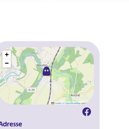
+
−
Leaflet
|
©
OpenStreetMap
contributors
Adresse