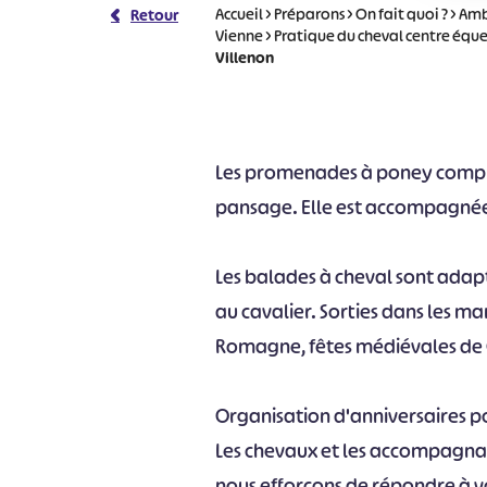
Accueil
>
Préparons
>
On fait quoi ?
>
Ambi
Retour
Vienne
>
Pratique du cheval centre éque
Villenon
Les promenades à poney compren
pansage. Elle est accompagnée 
Les balades à cheval sont adap
au cavalier. Sorties dans les ma
Romagne, fêtes médiévales de 
Organisation d'anniversaires po
Les chevaux et les accompagnat
nous efforçons de répondre à v