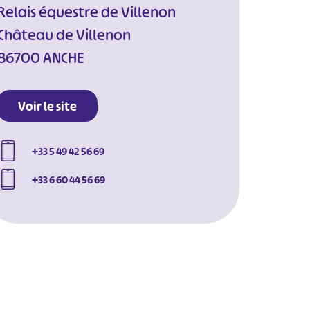
Relais équestre de Villenon
Château de Villenon
86700 ANCHE
Voir le site
+33 5 49 42 56 69
+33 6 60 44 56 69