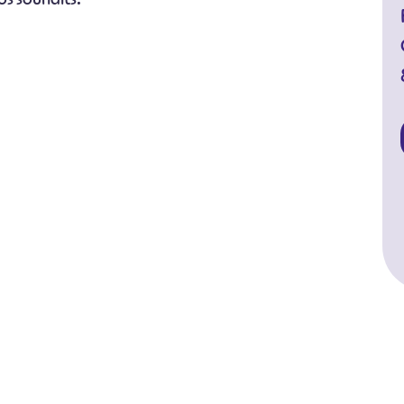
#
#
#
#
#
#