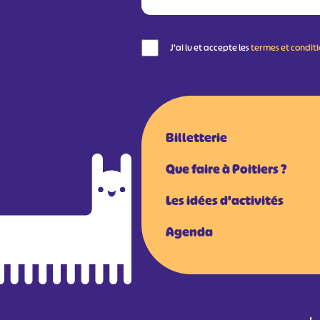
J'ai lu et accepte les
termes et condit
Billetterie
Que faire à Poitiers ?
Les idées d'activités
Agenda