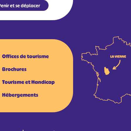
enir et se déplacer
Offices de tourisme
Brochures
Tourisme et Handicap
Hébergements