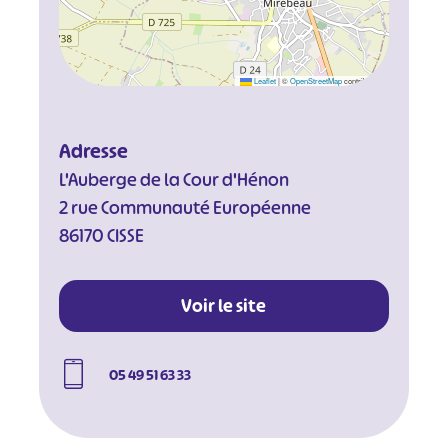
Leaflet
|
©
OpenStreetMap
contributors
Adresse
L'Auberge de la Cour d'Hénon
2 rue Communauté Européenne
86170 CISSE
Voir le site
05 49 51 63 33