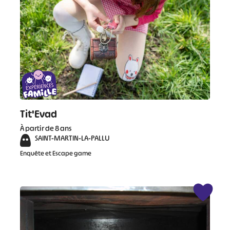
Tit'Evad
À partir de 8 ans
SAINT-MARTIN-LA-PALLU
Enquête et Escape game
#
#
#
#
#
#
#