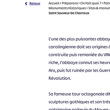
Accueil
>
Préparons
>
On fait quoi ?
>
Pat
Retour
Monuments Historiques
>
Sites & monum
Saint Sauveur de Charroux
L'une des plus puissantes abbay
carolingienne doit ses origines à
construite puis remaniée du VI
riche, l'abbaye connut ses heure
Ans, puis fut ruinée par les Guer
Révolution.
Sa fameuse tour octogonale di
sculptures gothiques et son trés
patrimoine poitevin du Moyen A