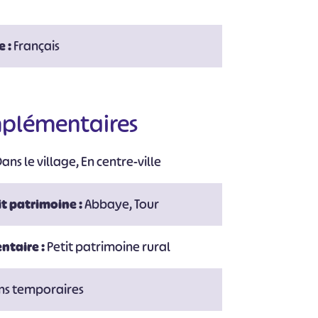
e :
Français
#
#
#
#
#
#
mplémentaires
ns le village, En centre-ville
t patrimoine :
Abbaye, Tour
ntaire :
Petit patrimoine rural
ons temporaires