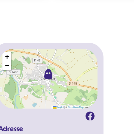
+
−
Leaflet
|
©
OpenStreetMap
contributors
Adresse