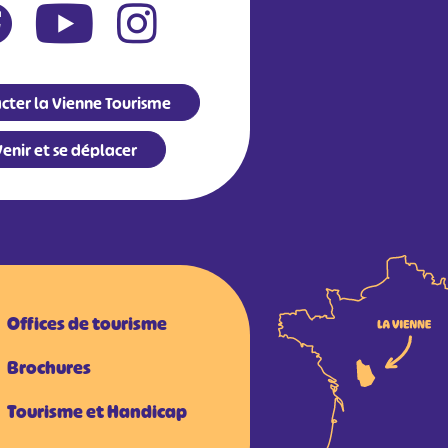
cter la Vienne Tourisme
enir et se déplacer
Offices de tourisme
Brochures
Tourisme et Handicap