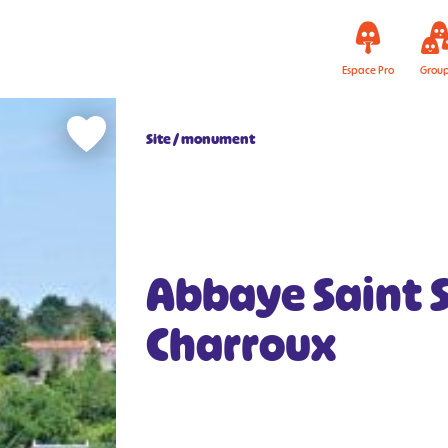
Espace Pro
Grou
Site / monument
Abbaye Saint 
Charroux