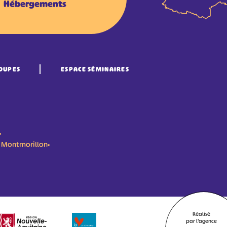
Hébergements
OUPES
ESPACE SÉMINAIRES
•
n- Montmorillon•
Réalisé
par l'agence