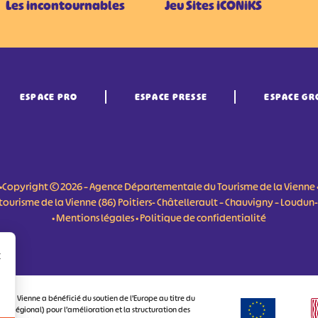
Les incontournables
Jeu Sites iCONiKS
ESPACE PRO
ESPACE PRESSE
ESPACE GR
•Copyright © 2026 – Agence Départementale du Tourisme de la Vienne 
du tourisme de la Vienne (86) Poitiers- Châtellerault – Chauvigny – Loudu
•
Mentions légales
•
Politique de confidentialité
r
 la Vienne a bénéficié du soutien de l’Europe au titre du
 Régional) pour l’amélioration et la structuration des