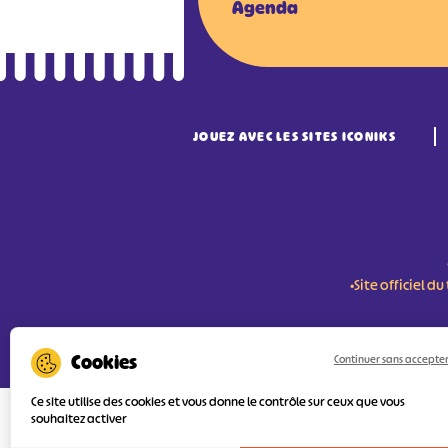
Agenda
JOUEZ AVEC LES SITES ICONIKS
•Site officiel 
RÉSERVER MES BILLETS
Continuer sans accepte
Ce site utilise des cookies et vous donne le contrôle sur ceux que vous
souhaitez activer
L'Agence Départementale de Tourisme de
FEDER (Fonds Européen de développement