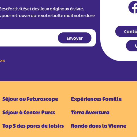
s d'activités et des lieux originaux à vivre.
s pour retrouver dans votre boîte mail notre dose
Conta
V
ions
Séjour au Futuroscope
Expériences Famille
Séjour à Center Parcs
Tèrra Aventura
Top 5 des parcs de loisirs
Rando dans la Vienne