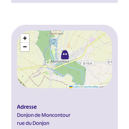
+
−
Leaflet
|
©
OpenStreetMap
contributors
Adresse
Donjon de Moncontour
rue du Donjon