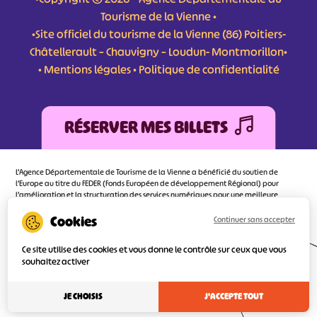
Tourisme de la Vienne •
•Site officiel du tourisme de la Vienne (86) Poitiers-
Châtellerault – Chauvigny – Loudun- Montmorillon•
•
Mentions légales
•
Politique de confidentialité
RÉSERVER MES BILLETS
L'Agence Départementale de Tourisme de la Vienne a bénéficié du soutien de
l’Europe au titre du FEDER (Fonds Européen de développement Régional) pour
l’amélioration et la structuration des services numériques pour une meilleure
attractivité de la destination tourisme de la Vienne dont l’objectif principal est
d’orienter au mieux le visiteur.
Continuer sans accepter
Ce site utilise des cookies et vous donne le contrôle sur ceux que vous
souhaitez activer
Réalisé
par l'agence
JE CHOISIS
J'ACCEPTE TOUT