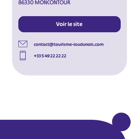
86330 MONCONTOUR
#
#
#
#
#
#
Voir le site
#
contact@tourisme-loudunais.com
+33 5 49 22 22 22