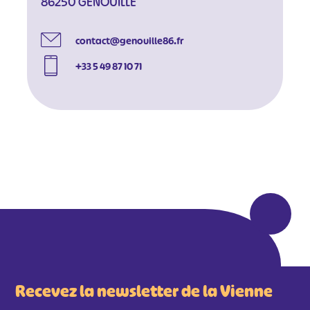
86250 GENOUILLE
contact@genouille86.fr
+33 5 49 87 10 71
Recevez la newsletter de la Vienne
#
#
#
#