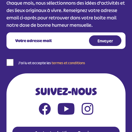
Chaque mois, nous sélectionnons des idées d'activités et
#
#
des lieux originaux à vivre. Renseignez votre adresse
#
email ci-après pour retrouver dans votre boîte mail
notre dose de bonne humeur mensuelle.
J'ai lu et accepte les
termes et conditions
SUIVEZ-NOUS