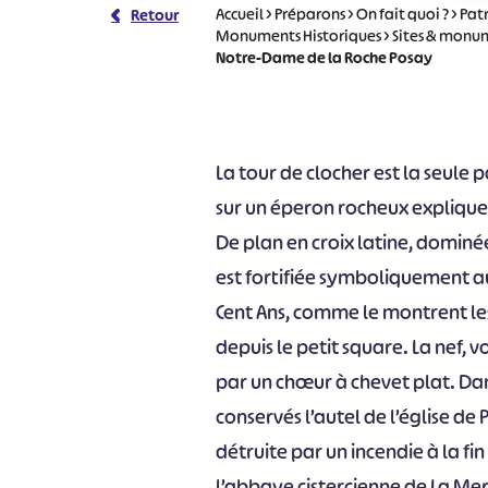
Accueil
>
Préparons
>
On fait quoi ?
>
Pat
Retour
Monuments Historiques
>
Sites & monum
Notre-Dame de la Roche Posay
La tour de clocher est la seule
sur un éperon rocheux explique 
De plan en croix latine, dominée
est fortifiée symboliquement a
Cent Ans, comme le montrent les
depuis le petit square. La nef, v
par un chœur à chevet plat. Dan
conservés l’autel de l’église de
détruite par un incendie à la fi
l’abbaye cistercienne de La Mer