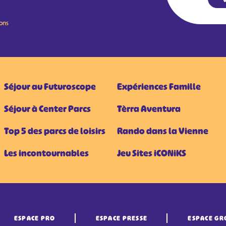
ions
Séjour au Futuroscope
Expériences Famille
Séjour à Center Parcs
Tèrra Aventura
Top 5 des parcs de loisirs
Rando dans la Vienne
Les incontournables
Jeu Sites iCONiKS
ESPACE PRO
ESPACE PRESSE
ESPACE GR