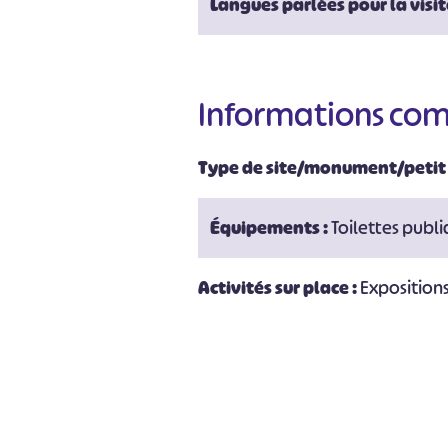
Langues parlées pour la visit
#
Informations co
Type de site/monument/petit
Équipements :
Toilettes publ
Activités sur place :
Exposition