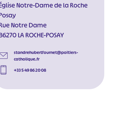
Église Notre-Dame de la Roche
Posay
Rue Notre Dame
86270 LA ROCHE-POSAY
standrehubertfournet@poitiers-
catholique.fr
+33 5 49 86 20 08