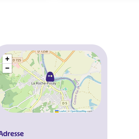
+
−
Leaflet
|
©
OpenStreetMap
contributors
Adresse