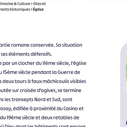
rimoine & Culture
>
Sites et
ents historiques
>
Église
 partie romane conservée. Sa situation
ses éléments défensifs.
 par un clocher du 11ème siècle, l’église
u 15ème siècle pendant la Guerre de
 deux tours à faux mâchicoulis visibles
outée sur croisée d’ogives, se termine
s les transepts Nord et Sud, sont
 Posay, édifiée à proximité du Casino et
n du 19ème siècle et deux retables de
ci Dieu dont les bâtiments sont encore