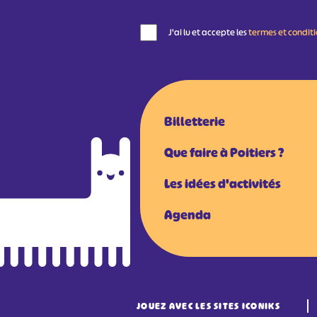
J'ai lu et accepte les
termes et condit
Billetterie
Que faire à Poitiers ?
Les idées d'activités
Agenda
JOUEZ AVEC LES SITES ICONIKS