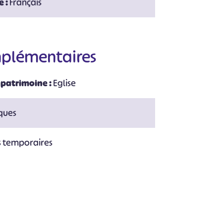
e :
Français
#
#
#
#
#
#
mplémentaires
 patrimoine :
Eglise
iques
s temporaires