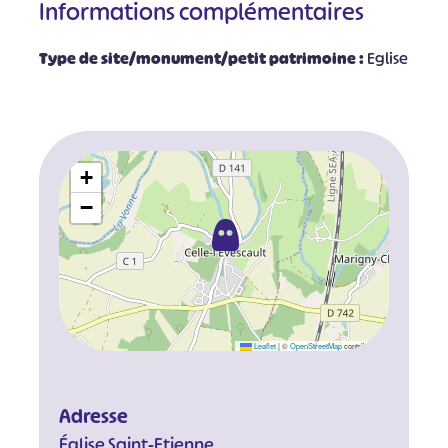
Informations complémentaires
Type de site/monument/petit patrimoine :
Eglise
+
−
Leaflet
|
©
OpenStreetMap
contributors
Adresse
Église Saint-Etienne