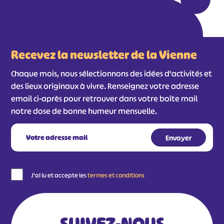
#
#
#
#
#
#
Recevez la newsletter de la Vienne
#
Chaque mois, nous sélectionnons des idées d'activités et
des lieux originaux à vivre. Renseignez votre adresse
email ci-après pour retrouver dans votre boîte mail
notre dose de bonne humeur mensuelle.
J'ai lu et accepte les
termes et conditions