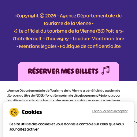
•Copyright © 2026 – Agence Départementale du
Tourisme de la Vienne •
•Site officiel du tourisme de la Vienne (86) Poitiers-
Châtellerault – Chauvigny – Loudun- Montmorillon•
•
Mentions légales
•
Politique de confidentialité
RÉSERVER MES BILLETS
L'Agence Départementale de Tourisme de la Vienne a bénéficié du soutien de
l’Europe au titre du FEDER (Fonds Européen de développement Régional) pour
l’amélioration et la structuration des services numériques pour une meilleure
attractivité de la destination tourisme de la Vienne dont l’objectif principal est
d’orienter au mieux le visiteur.
Continuer sans accepter
Ce site utilise des cookies et vous donne le contrôle sur ceux que vous
souhaitez activer
Réalisé
par l'agence