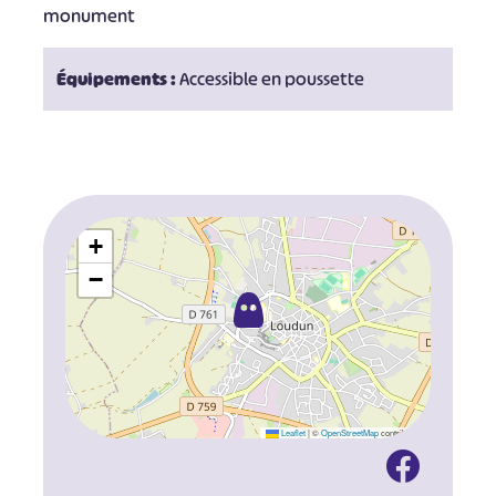
monument
Équipements :
Accessible en poussette
+
−
Leaflet
|
©
OpenStreetMap
contributors